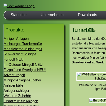
Startseite
Unternehmen
Downloads
Turnierbälle
Produkte
Minigolf Anlagen
Bereits seit Mitte der 60
Miniaturgolf Turniermaße
erstellen die Rezepturen 
abertausender von Rezept
Massivbeton Miniaturgolf
Rohmaterials in feinsten
Schwarzlicht Minigolf
hochwertiger Minigolfbäl
Fungolf NEU!
Direktverkauf ab Werk!
In- Outdoor Minigolf NEU!
Filzgolf und Swedgolf NEU!
Adventuregolf
Minigolf Anlagenzubehör
Anlagenbälle
WH-Ballserie –beka
light Bäl
Anlagenschläger
Weiteres Zubehör
Ersatzteile für Anlagen