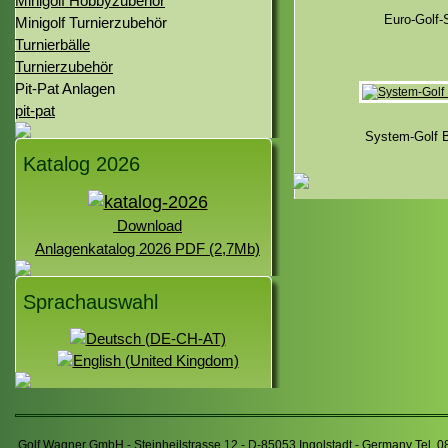
Minigolf Hobbyzubehör
Euro-Golf-
Minigolf Turnierzubehör
Turnierbälle
Turnierzubehör
Pit-Pat Anlagen
pit-pat
System-Golf B
Katalog 2026
Download
Anlagenkatalog 2026 PDF (2,7Mb)
Sprachauswahl
Golf Wagner GmbH - Steinheilstrasse 12 - D-85053 Ingolstadt - Germany Tel. 0