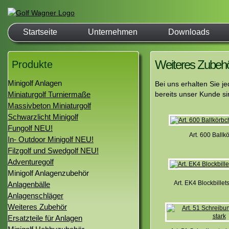
Startseite
Unternehmen
Downloads
Weiteres Zubeh
Produkte
Minigolf Anlagen
Bei uns erhalten Sie j
Miniaturgolf Turniermaße
bereits unser Kunde si
Massivbeton Miniaturgolf
Schwarzlicht Minigolf
Fungolf NEU!
Art. 600 Ballk
In- Outdoor Minigolf NEU!
Filzgolf und Swedgolf NEU!
Adventuregolf
Minigolf Anlagenzubehör
Art. EK4 Blockbillets
Anlagenbälle
Anlagenschläger
Weiteres Zubehör
Ersatzteile für Anlagen