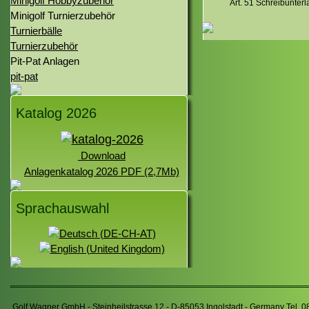
Minigolf Hobbyzubehör
Art. 51 Schreibunterl
Minigolf Turnierzubehör
Turnierbälle
Turnierzubehör
Pit-Pat Anlagen
pit-pat
Katalog 2026
Download
Anlagenkatalog 2026 PDF (2,7Mb)
Sprachauswahl
Golf Wagner GmbH - Steinheilstrasse 12 - D-85053 Ingolstadt - Germany Tel. 0