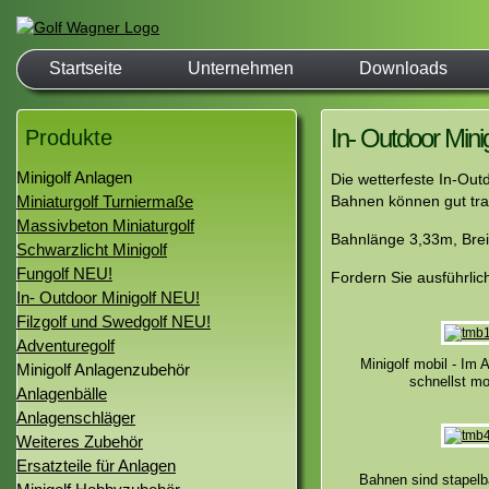
Startseite
Unternehmen
Downloads
In- Outdoor Minig
Produkte
Minigolf Anlagen
Die wetterfeste In-Outd
Miniaturgolf Turniermaße
Bahnen können gut tra
Massivbeton Miniaturgolf
Bahnlänge 3,33m, Brei
Schwarzlicht Minigolf
Fungolf NEU!
Fordern Sie ausführlic
In- Outdoor Minigolf NEU!
Filzgolf und Swedgolf NEU!
Adventuregolf
Minigolf mobil - Im 
Minigolf Anlagenzubehör
schnellst mo
Anlagenbälle
Anlagenschläger
Weiteres Zubehör
Ersatzteile für Anlagen
Bahnen sind stapelb