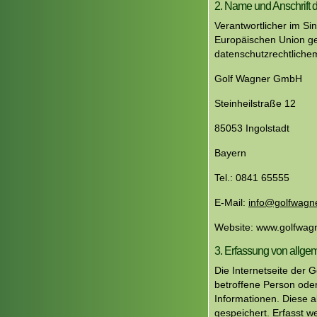
2. Name und Anschrift d
Verantwortlicher im Si
Europäischen Union g
datenschutzrechtlichem
Golf Wagner GmbH
Steinheilstraße 12
85053 Ingolstadt
Bayern
Tel.: 0841 65555
E-Mail:
info@golfwagn
Website: www.golfwag
3. Erfassung von allge
Die Internetseite der 
betroffene Person ode
Informationen. Diese 
gespeichert. Erfasst 