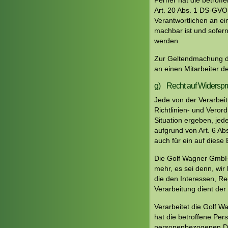
Ferner hat die betrof
Art. 20 Abs. 1 DS-GVO
Verantwortlichen an ei
machbar ist und sofern
werden.
Zur Geltendmachung de
an einen Mitarbeiter 
g) Recht auf Widerspr
Jede von der Verarbei
Richtlinien- und Vero
Situation ergeben, jed
aufgrund von Art. 6 Ab
auch für ein auf diese
Die Golf Wagner GmbH 
mehr, es sei denn, wi
die den Interessen, Re
Verarbeitung dient de
Verarbeitet die Golf 
hat die betroffene Per
personenbezogenen Dat