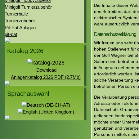
Minigolf Hobbyzubehör
Die Inhalte dieser Web
Minigolf Turnierzubehör
des Betreibers darf de
Turnierbälle
elektronischer Systeme 
Turnierzubehör
wäre ausdrücklich ver
Pit-Pat Anlagen
Datenschutzerklärung
pit-pat
Wir freuen uns sehr ü
hohen Stellenwert für 
Katalog 2026
der Golf Wagner GmbH 
Sofern eine betroffen
in Anspruch nehmen m
Download
erforderlich werden. I
Anlagenkatalog 2026 PDF (2,7Mb)
solche Verarbeitung ke
betroffenen Person ein
Sprachauswahl
Die Verarbeitung pers
Adresse oder Telefonnu
Datenschutz-Grundver
geltenden landesspezi
möchte unser Unterneh
genutzten und verarbe
Personen mittels diese