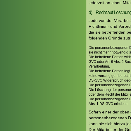
jederzeit an einen Mit
d) Recht auf Löschung
Jede von der Verarbei
Richtlinien- und Vero
die sie betreffenden 
folgenden Gründe zutrif
Die personenbezogenen Dat
sie nicht mehr notwendig s
Die betroffene Person wide
GVO oder Art. 9 Abs. 2 Buc
Verarbeitung.
Die betroffene Person leg
keine vorrangigen berechti
DS-GVO Widerspruch gegen
Die personenbezogenen Da
Die Löschung der personen
oder dem Recht der Mitglie
Die personenbezogenen Da
Abs. 1 DS-GVO erhoben.
Sofern einer der oben 
personenbezogenen Dat
kann sie sich hierzu j
Der Mitarbeiter der G