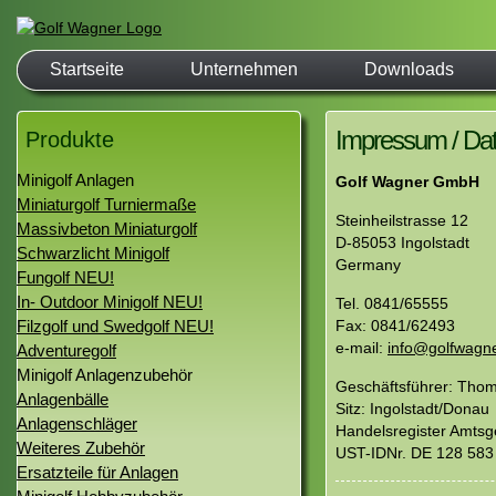
Startseite
Unternehmen
Downloads
Impressum / Da
Produkte
Minigolf Anlagen
Golf Wagner GmbH
Miniaturgolf Turniermaße
Steinheilstrasse 12
Massivbeton Miniaturgolf
D-85053 Ingolstadt
Schwarzlicht Minigolf
Germany
Fungolf NEU!
In- Outdoor Minigolf NEU!
Tel. 0841/65555
Filzgolf und Swedgolf NEU!
Fax: 0841/62493
e-mail:
info@golfwagne
Adventuregolf
Minigolf Anlagenzubehör
Geschäftsführer: Tho
Anlagenbälle
Sitz: Ingolstadt/Donau
Anlagenschläger
Handelsregister Amtsge
Weiteres Zubehör
UST-IDNr. DE 128 583
Ersatzteile für Anlagen