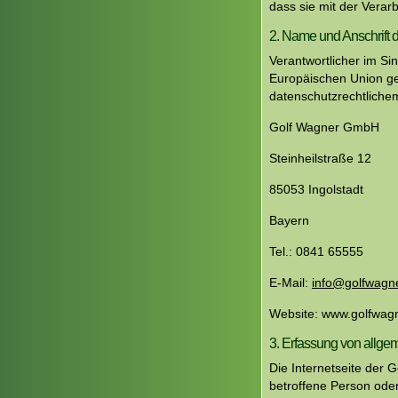
dass sie mit der Verar
2. Name und Anschrift d
Verantwortlicher im Si
Europäischen Union g
datenschutzrechtlichem
Golf Wagner GmbH
Steinheilstraße 12
85053 Ingolstadt
Bayern
Tel.: 0841 65555
E-Mail:
info@golfwagn
Website: www.golfwag
3. Erfassung von allge
Die Internetseite der 
betroffene Person ode