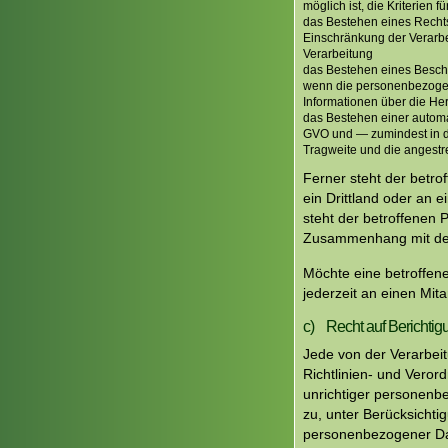
möglich ist, die Kriterien 
das Bestehen eines Recht
Einschränkung der Verarbe
Verarbeitung
das Bestehen eines Besch
wenn die personenbezogene
Informationen über die He
das Bestehen einer automat
GVO und — zumindest in di
Tragweite und die angestr
Ferner steht der betr
ein Drittland oder an e
steht der betroffenen 
Zusammenhang mit der 
Möchte eine betroffene
jederzeit an einen Mit
c) Recht auf Berichtig
Jede von der Verarbei
Richtlinien- und Veror
unrichtiger personenb
zu, unter Berücksichti
personenbezogener Dat