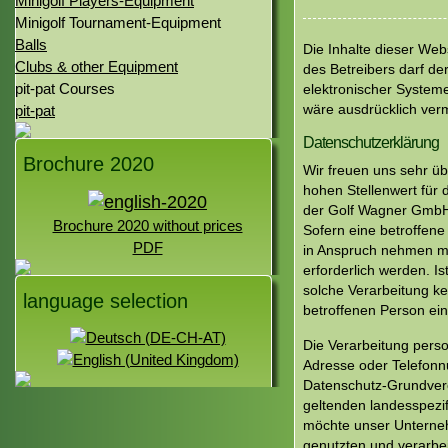
Minigolf Players-Equipment
Minigolf Tournament-Equipment
Balls
Die Inhalte dieser Web
Clubs & other Equipment
des Betreibers darf de
pit-pat Courses
elektronischer Systeme 
wäre ausdrücklich ver
pit-pat
Datenschutzerklärung
Brochure 2020
Wir freuen uns sehr ü
hohen Stellenwert für 
der Golf Wagner GmbH 
Brochure 2020 without prices
Sofern eine betroffen
PDF
in Anspruch nehmen m
erforderlich werden. I
solche Verarbeitung ke
language selection
betroffenen Person ein
Die Verarbeitung pers
Adresse oder Telefonnu
Datenschutz-Grundver
geltenden landesspezi
möchte unser Unterneh
genutzten und verarbe