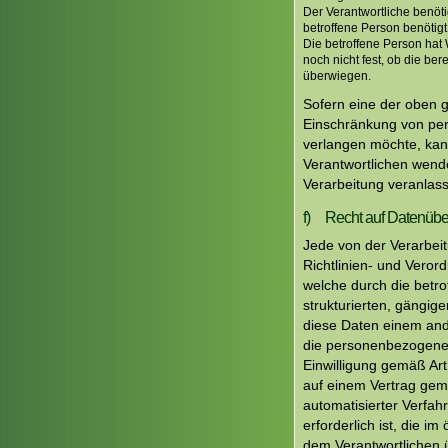
Der Verantwortliche benöt
betroffene Person benötig
Die betroffene Person hat
noch nicht fest, ob die b
überwiegen.
Sofern eine der oben 
Einschränkung von per
verlangen möchte, kann 
Verantwortlichen wend
Verarbeitung veranlas
f) Recht auf Datenüber
Jede von der Verarbei
Richtlinien- und Vero
welche durch die betro
strukturierten, gängi
diese Daten einem and
die personenbezogenen 
Einwilligung gemäß Ar
auf einem Vertrag gem
automatisierter Verfah
erforderlich ist, die im
dem Verantwortlichen 