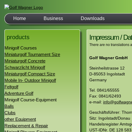
Home
Business
Downloads
Impressum / Da
products
There are no translations a
Minigolf Courses
Miniaturgolf Tournament Size
Golf Wagner GmbH
Miniaturgolf Concrete
Schwarzlicht Minigolf
Steinheilstrasse 12
Miniaturgolf Compact Size
D-85053 Ingolstadt
Germany
Mobile In- Outdoor Minigolf
Feltgolf
Tel. 0841/65555
Adventure Golf
Fax: 0841/62493
Minigolf Course-Equipment
e-mail:
info@golfwagne
Balls
Geschäftsführer: Tho
Clubs
Sitz: Ingolstadt/Donau
other Equipment
Handelsregister Amtsge
Replacement & Repair
UST-IDNr. DE 128 583