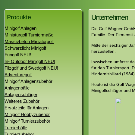
Unternehmen
Produkte
Minigolf Anlagen
Die Golf Wagner GmbH e
Miniaturgolf Turniermaße
Familie. Der Firmensit
Massivbeton Miniaturgolf
Mitte der sechziger Ja
Schwarzlicht Minigolf
herzustellen.
Fungolf NEU!
In- Outdoor Minigolf NEU!
Inzwischen umfasst da
Filzgolf und Swedgolf NEU!
für den Turniersport. D
Hindernisbillard (1984)
Adventuregolf
Minigolf Anlagenzubehör
Heute ist die Golf Wag
Anlagenbälle
Minigolfschläger und Mi
Anlagenschläger
Weiteres Zubehör
Ersatzteile für Anlagen
Minigolf Hobbyzubehör
Minigolf Turnierzubehör
Turnierbälle
Turnierzubehör