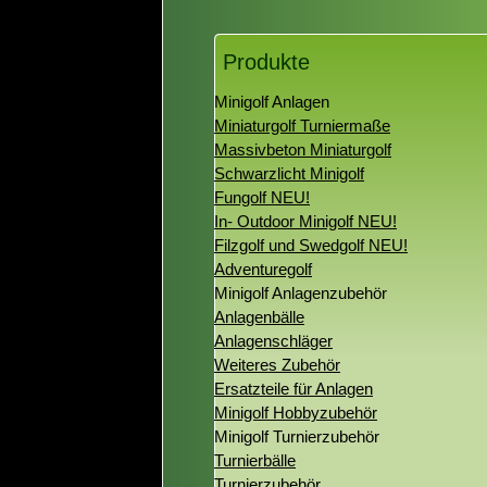
Produkte
Minigolf Anlagen
Miniaturgolf Turniermaße
Massivbeton Miniaturgolf
Schwarzlicht Minigolf
Fungolf NEU!
In- Outdoor Minigolf NEU!
Filzgolf und Swedgolf NEU!
Adventuregolf
Minigolf Anlagenzubehör
Anlagenbälle
Anlagenschläger
Weiteres Zubehör
Ersatzteile für Anlagen
Minigolf Hobbyzubehör
Minigolf Turnierzubehör
Turnierbälle
Turnierzubehör